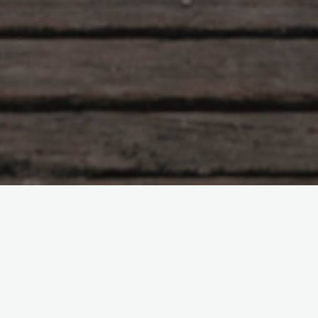
Bij coaching draait het allemaal om gedrag, denken en doen.
Er bestaan bij Naturis twee richtingen op het gebied van
psychologische hulp. Hierbij wordt veelal gebruik gemaakt van
de spiegels en energie die de dieren ons geven.
De persoonlijke/transformationele coaching
: Hier draait het