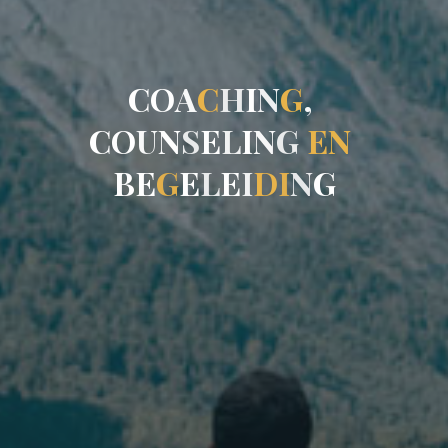
C
O
A
C
H
I
N
G
,
C
O
U
N
S
E
L
I
N
G
E
N
B
E
G
E
L
E
I
D
I
N
G