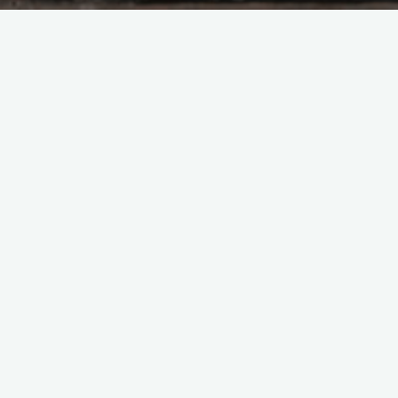
Workshops
Dieren communicatie
Dieropstellingen
Koeknuffelen
Dieren communicatie
Bij dieren communicatie leer je gebruik te maken van je
zintuigen. Tijdens deze leuke en ontspannen workshop laat ik
je kennis maken met zien, horen, voelen, ruiken en monitoren.
Wanneer je “echt” een dier kan zien gaan we middels foto’s
leren om telepathische contact te leggen met een dier, vragen
te stellen en antwoorden proberen te begrijpen.
De ervaring leert dat je verast zult zijn over je eigen “kunnen”.
Deze workshop kan op iedere locatie plaats vinden waar