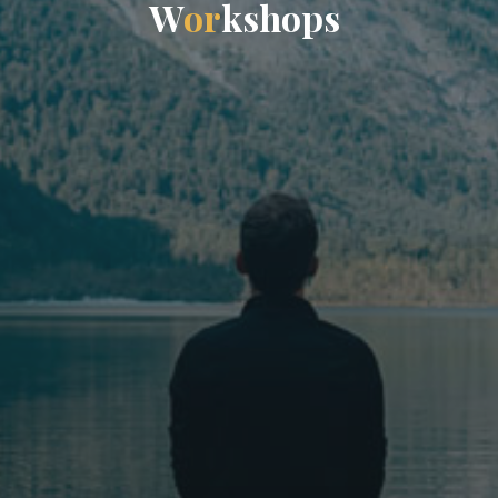
W
o
r
k
s
h
o
p
s